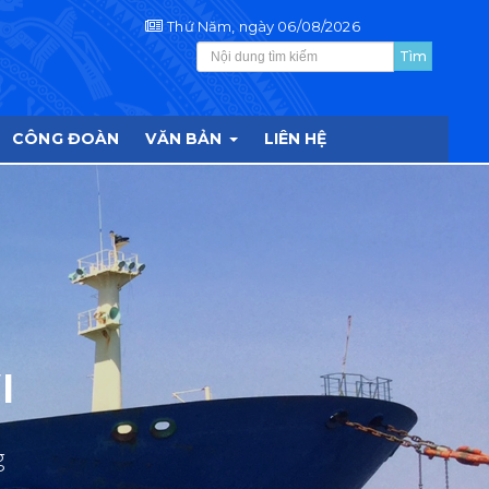
Thứ Năm, ngày 06/08/2026
CÔNG ĐOÀN
VĂN BẢN
LIÊN HỆ
N
ỒNG, VẬN TẢI BIỂN
CÔNG TY TNHH MTV
I
BẮC - HOA TIÊU VI
g
 và phòng ngừa ô nhiễm môi trường