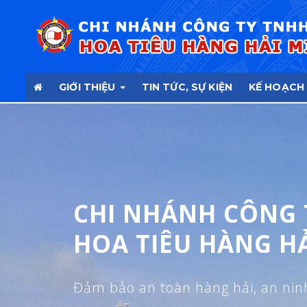
GIỚI THIỆU
TIN TỨC, SỰ KIỆN
KẾ HOẠCH
CHI NHÁNH CÔNG 
HOA TIÊU HÀNG HẢ
Đảm bảo an toàn hàng hải, an nin