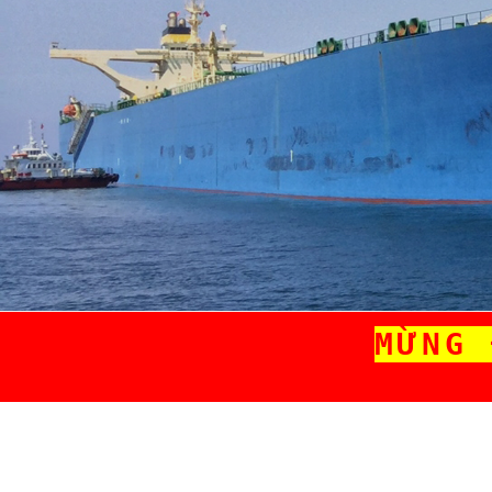
M
ỪNG 