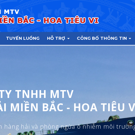
TUYẾN LUỒNG
HỖ TRỢ
CÔNG BỐ THÔNG TIN
BẢO VỆ MÔI TRƯỜNG BIỂ
THÔNG TIN TUYẾN LU
TY TNHH MTV
CHI NHÁNH 
I MIỀN BẮC - HOA TIÊU V
HOA TIÊU HÀNG HẢI MIỀN 
h hàng hải và phòng ngừa ô nhiễm môi trườn
Đảm bảo an toàn hàng hải, an ninh hàng hải