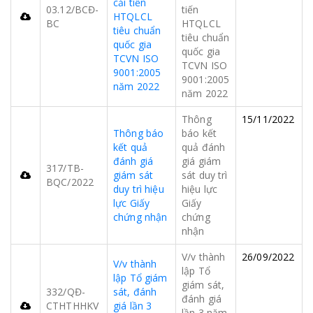
cải tiến
03.12/BCĐ-
tiến
HTQLCL
BC
HTQLCL
tiêu chuẩn
tiêu chuẩn
quốc gia
quốc gia
TCVN ISO
TCVN ISO
9001:2005
9001:2005
năm 2022
năm 2022
Thông
15/11/2022
Thông báo
báo kết
kết quả
quả đánh
đánh giá
giá giám
317/TB-
giám sát
sát duy trì
BQC/2022
duy trì hiệu
hiệu lực
lực Giấy
Giấy
chứng nhận
chứng
nhận
V/v thành
26/09/2022
V/v thành
lập Tổ
lập Tổ giám
giám sát,
332/QĐ-
sát, đánh
đánh giá
CTHTHHKV
giá lần 3
lần 3 năm