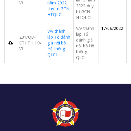
VI
năm 2022
2022 duy
duy trì GCN
trì GCN
HTQLCL
HTQLCL
V/v thành
17/06/2022
V/v thành
lập Tổ
231/QĐ-
lập Tổ đánh
đánh giá
CTHTHHKV
giá nội bộ
nội bộ Hệ
VI
Hệ thống
thống
QLCL
QLCL