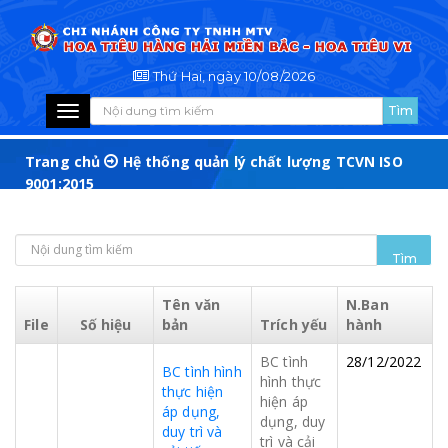
Thứ Hai, ngày 10/08/2026
Toggle
navigation
Trang chủ
Hệ thống quản lý chất lượng TCVN ISO
9001:2015
Tên văn
N.Ban
File
Số hiệu
bản
Trích yếu
hành
BC tình
28/12/2022
BC tình hình
hình thực
thực hiện
hiện áp
áp dụng,
dụng, duy
duy trì và
trì và cải