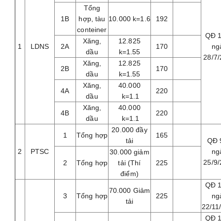
Tổng
1B
hợp, tàu
10.000 k=1.6
192
conteiner
QĐ 
Xăng,
12.825
1
LDNS
2A
170
ng
dầu
k=1.55
28/7
Xăng,
12.825
2B
170
dầu
k=1.55
Xăng,
40.000
4A
220
dầu
k=1.1
Xăng,
40.000
4B
220
dầu
k=1.1
20.000 đầy
1
Tổng hợp
165
tải
QĐ 
2
PTSC
ng
30.000 giảm
25/9
2
Tổng hợp
tải (Thí
225
điểm)
QĐ 
70.000 Giảm
3
Tổng hợp
225
ng
tải
22/11
QĐ 