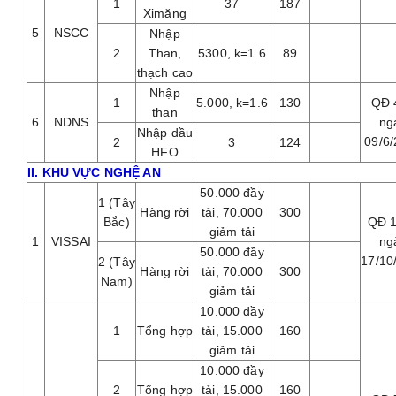
1
37
187
Ximăng
5
NSCC
Nhập
2
Than,
5300, k=1.6
89
thạch cao
Nhập
1
5.000, k=1.6
130
QĐ 
than
6
NDNS
ng
Nhập dầu
09/6
2
3
124
HFO
II. KHU VỰC NGHỆ AN
50.000 đầy
1 (Tây
Hàng rời
tải, 70.000
300
Bắc)
QĐ 
giảm tải
1
VISSAI
ng
50.000 đầy
17/10
2 (Tây
Hàng rời
tải, 70.000
300
Nam)
giảm tải
10.000 đầy
1
Tổng hợp
tải, 15.000
160
giảm tải
10.000 đầy
2
Tổng hợp
tải, 15.000
160