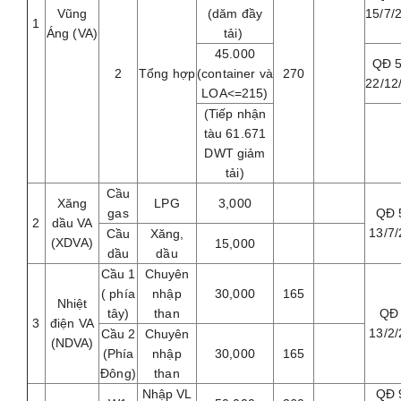
Vũng
(dăm đầy
15/7/
1
Áng (VA)
tải)
45.000
QĐ 
2
Tổng hợp
(container và
270
22/12
LOA<=215)
(Tiếp nhận
tàu 61.671
DWT giảm
tải)
Cầu
Xăng
LPG
3,000
gas
QĐ 
2
dầu VA
13/7
Cầu
Xăng,
(XDVA)
15,000
dầu
dầu
Cầu 1
Chuyên
( phía
nhập
30,000
165
Nhiệt
tây)
than
QĐ
3
điện VA
13/2
Cầu 2
Chuyên
(NDVA)
(Phía
nhập
30,000
165
Đông)
than
Nhập VL
QĐ 