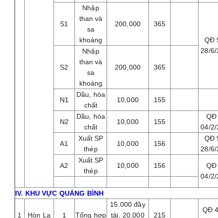
Nhập
than và
S1
200,000
365
sa
khoáng
QĐ 
28/6
Nhập
than và
S2
200,000
365
sa
khoáng
Dầu, hóa
N1
10,000
155
chất
Dầu, hóa
QĐ
N2
10,000
155
chất
04/2
Xuất SP
QĐ 
A1
10,000
156
thép
28/6
Xuất SP
A2
10,000
156
QĐ
thép
04/2
IV. KHU VỰC QUẢNG BÌNH
15.000 đầy
QĐ 
1
Hòn La
1
Tổng hợp
tải, 20.000
215