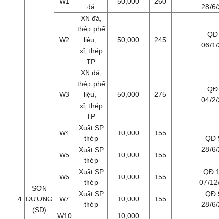
W1
50,000
260
đá
28/6
XN đá,
thép phế
QĐ
W2
liệu,
50,000
245
06/1
xỉ, thép
TP
XN đá,
thép phế
QĐ
W3
liệu,
50,000
275
04/2
xỉ, thép
TP
Xuất SP
W4
10,000
155
thép
QĐ 
28/6
Xuất SP
W5
10,000
155
thép
Xuất SP
QĐ 
W6
10,000
155
thép
07/12
SƠN
Xuất SP
QĐ 
4
DƯƠNG
W7
10,000
155
thép
28/6
(SD)
W10
10,000