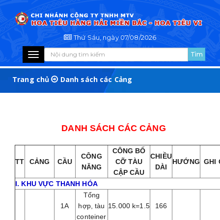
Thứ Sáu, ngày 07/08/2026
Toggle
navigation
Trang chủ
Danh sách các Cảng
DANH SÁCH CÁC CẢNG
CÔNG BỐ
CÔNG
CHIỀU
TT
CẢNG
CẦU
CỠ TÀU
HƯỚNG
GHI
NĂNG
DÀI
CẬP CẦU
I. KHU VỰC THANH HÓA
Tổng
1A
hợp, tàu
15.000 k=1.5
166
conteiner