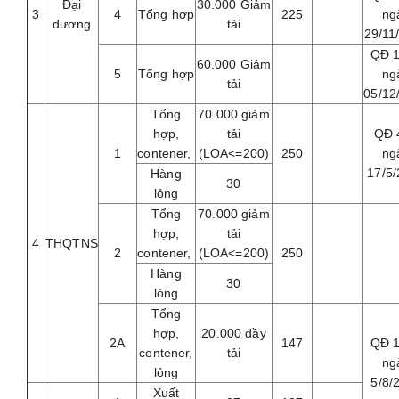
Đại
30.000 Giảm
3
4
Tổng hợp
225
ng
dương
tải
29/11
QĐ 
60.000 Giảm
5
Tổng hợp
ng
tải
05/12
Tổng
70.000 giảm
hợp,
tải
QĐ 
1
contener,
(LOA<=200)
250
ng
17/5
Hàng
30
lỏng
Tổng
70.000 giảm
hợp,
tải
4
THQTNS
2
contener,
(LOA<=200)
250
Hàng
30
lỏng
Tổng
hợp,
20.000 đầy
2A
147
QĐ 
contener,
tải
ng
lỏng
5/8/
Xuất