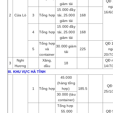
QĐ 
giảm tải
ng
15.000 đầy
16/6
2
Cửa Lò
3
Tổng hợp
tải, 25.000
168
giảm tải
15.000 đầy
4
Tổng hợp
tải, 25.000
168
giảm tải
Tổng hợp
QĐ 
30.000 giảm
5
và
225
ng
tải
container
20/7
Nghi
Xăng,
QĐ 
3
18
Hương
dầu
14/7
III. KHU VỰC HÀ TĨNH
45.000
(hàng tổng
QĐ
1
Tổng hợp
hợp)
185.5
25/1
30.000 (tàu
container)
Tổng hợp
55.000
QĐ 