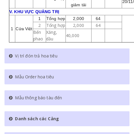
20/11
giảm tải
V. KHU VỰC QUẢNG TRỊ
1
Tổng hợp
2,000
64
2
Tổng hợp
2,000
64
1
Cửa Việt
Bến
Xăng,
40,000
phao
dầu
Vị trí đón trả hoa tiêu
Mẫu Order hoa tiêu
Mẫu thông báo tàu đến
Danh sách các Cảng