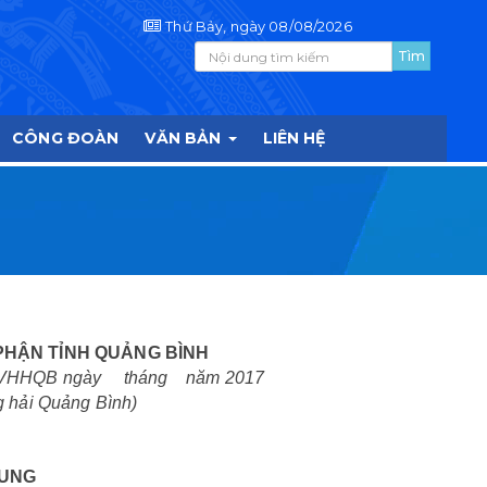
Thứ Bảy, ngày 08/08/2026
CÔNG ĐOÀN
VĂN BẢN
LIÊN HỆ
PHẬN TỈNH QUẢNG BÌNH
Đ-CVHHQB ngày tháng năm 2017
 hải Quảng Bình)
HUNG