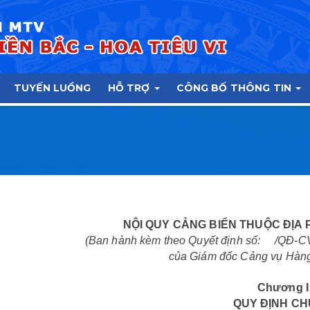
TUYẾN LUỒNG
HỖ TRỢ
CÔNG BỐ THÔNG TIN
NỘI QUY CẢNG BIỂN THUỘC ĐỊA 
(Ban hành kèm theo Quyết định số: /Q
của Giám đốc Cảng vụ Hàng
Chương I
QUY ĐỊNH C