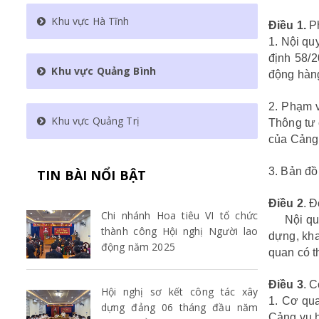
Khu vực Hà Tĩnh
Điều 1.
Ph
1. Nội qu
định 58/2
Khu vực Quảng Bình
động hàng
2. Phạm v
Khu vực Quảng Trị
Thông tư 
của Cảng
3. Bản đồ
TIN BÀI NỔI BẬT
Điều 2
. 
Chi nhánh Hoa tiêu VI tổ chức
Nội quy n
thành công Hội nghị Người lao
dựng, kha
động năm 2025
quan có t
Điều 3
. C
Hội nghị sơ kết công tác xây
1. Cơ qua
dựng đảng 06 tháng đầu năm
Cảng vụ h