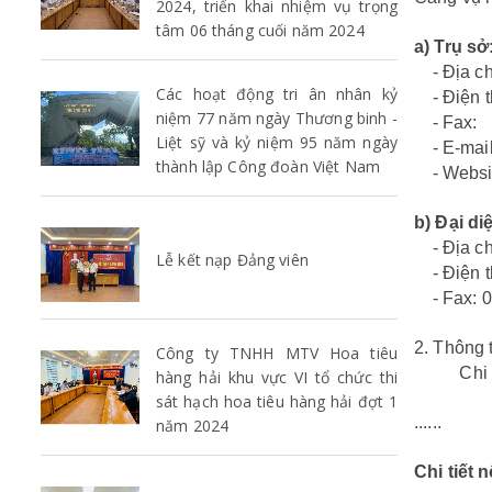
2024, triển khai nhiệm vụ trọng
tâm 06 tháng cuối năm 2024
a) Trụ sở
- Địa chỉ
Các hoạt động tri ân nhân kỷ
- Điện t
niệm 77 năm ngày Thương binh -
- Fax: 
Liệt sỹ và kỷ niệm 95 năm ngày
- E-mail
thành lập Công đoàn Việt Nam
- Websit
b) Đại d
- Địa ch
Lễ kết nạp Đảng viên
- Điện t
- Fax: 
2. Thông 
Công ty TNHH MTV Hoa tiêu
Chi tiết
hàng hải khu vực VI tổ chức thi
sát hạch hoa tiêu hàng hải đợt 1
......
năm 2024
Chi tiết 