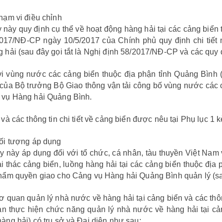
ạm vi điều chỉnh
y này quy định cụ thể về hoạt động hàng hải tại các cảng biển
017/NĐ-CP ngày 10/5/2017 của Chính phủ quy định chi tiết 
 hải (sau đây gọi tắt là Nghị định 58/2017/NĐ-CP và các quy đ
i vùng nước các cảng biển thuộc địa phận tỉnh Quảng Bình (s
của Bộ trưởng Bộ Giao thông vận tải công bố vùng nước các c
 vụ Hàng hải Quảng Bình.
 và các thông tin chi tiết về cảng biển được nêu tại Phụ lục 1 
Đối tượng áp dụng
ày áp dụng đối với tổ chức, cá nhân, tàu thuyền Việt Nam v
i thác cảng biển, luồng hàng hải tại các cảng biển thuộc đ
hẩm quyền giao cho Cảng vụ Hàng hải Quảng Bình quản lý (sau
ơ quan quản lý nhà nước về hàng hải tại cảng biển và các thô
n thực hiện chức năng quản lý nhà nước về hàng hải tại cản
àng hải) có trụ sở và Đại diện như sau: