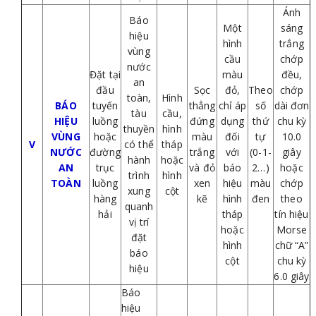
Ánh
Báo
Một
sáng
hiệu
hình
trắng
vùng
cầu
chớp
nước
Đặt tại
màu
đều,
an
đầu
Sọc
đỏ,
Theo
chớp
toàn,
Hình
BÁO
tuyến
thẳng
chỉ áp
số
dài đơn
tàu
cầu,
HIỆU
luồng
đứng
dụng
thứ
chu kỳ
thuyền
hình
VÙNG
hoặc
màu
đối
tự
10.0
V
có thể
tháp
NƯỚC
đường
trắng
với
(0-1-
giây
hành
hoặc
AN
trục
và đỏ
báo
2…)
hoặc
trình
hình
TOÀN
luồng
xen
hiệu
màu
chớp
xung
cột
hàng
kẽ
hình
đen
theo
quanh
hải
tháp
tín hiệu
vị trí
hoặc
Morse
đặt
hình
chữ “A”
báo
cột
chu kỳ
hiệu
6.0 giây
Báo
hiệu