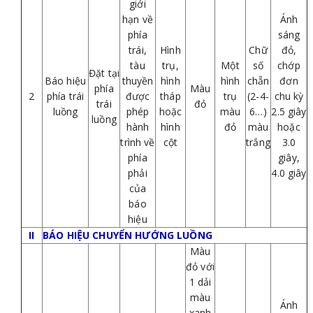
giới
hạn về
Ánh
phía
sáng
trái,
Hình
Chữ
đỏ,
tàu
trụ,
Một
số
chớp
Đặt tại
Báo hiệu
thuyền
hình
hình
chẵn
đơn
phía
Màu
2
phía trái
được
tháp
trụ
(2-4-
chu kỳ
trái
đỏ
luồng
phép
hoặc
màu
6…)
2.5 giây
luồng
hành
hình
đỏ
màu
hoặc
trình về
cột
trắng
3.0
phía
giây,
phải
4.0 giây
của
báo
hiệu
II
BÁO HIỆU CHUYỂN HƯỚNG LUỒNG
Màu
đỏ với
1 dải
màu
Ánh
xanh