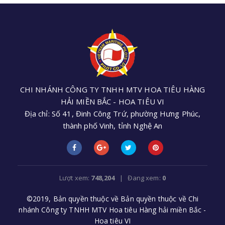
CHI NHÁNH CÔNG TY TNHH MTV HOA TIÊU HÀNG
HẢI MIỀN BẮC - HOA TIÊU VI
Địa chỉ: Số 41, Đinh Công Trứ, phường Hưng Phúc,
thành phố Vinh, tỉnh Nghệ An
Điện thoại: +84 (0238) 3552 305 - Email:
cnhoatieu6@gmail.com
Lượt xem:
748,204
| Đang xem:
0
©2019, Bản quyền thuộc về Bản quyền thuộc về Chi
nhánh Công ty TNHH MTV Hoa tiêu Hàng hải miền Bắc -
Hoa tiêu VI