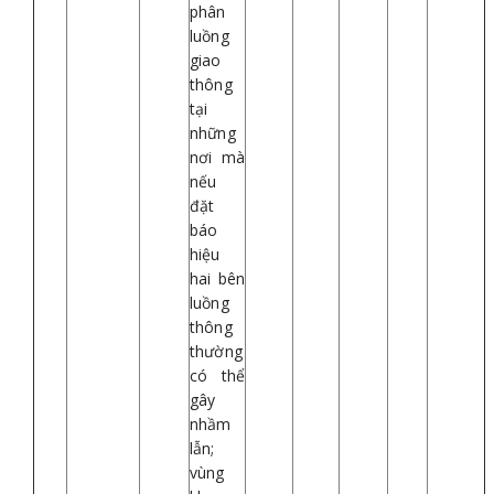
phân
luồng
giao
thông
tại
những
nơi mà
nếu
đặt
báo
hiệu
hai bên
luồng
thông
thường
có thể
gây
nhầm
lẫn;
vùng