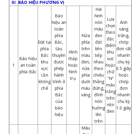
III
BÁO HIỆU PHƯƠNG VỊ
Hai
Báo
hình
Lựa
hiệu an
nón
Ánh
chọn
toàn
màu
sáng
theo
phía
Nửa
đen
trắng,
đặc
Đặt tại
Bắc,
phía
đặt
chớp
điểm
phía
tàu
trên
liên
đơn rất
Hình
khu
Bắc
thuyền
màu
tiếp
nhanh
Báo hiệu
tháp
vực
khu
được
đen,
nhau
chu kỳ
1
an toàn
hoặc
hoặc
vực
phép
nửa
theo
0.5 giây
phía Bắc
hình
chữ
cần
hành
phía
chiều
hoặc
trụ
“N”
khống
trình ở
dưới
thẳng
chớp
màu
chế
phía
màu
đứng,
đơn
trắng
Bắc
vàng
đỉnh
nhanh
trên
của
nón
chu kỳ
nền
báo
hướng
1.0 giây
đen
hiệu
lên
trên
Màu