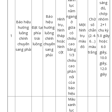
sáng
lục
đỏ,
nằm
chớp
Báo
ngang
Hình
Chữ
nhóm
Báo hiệu
hiệu
ở
trụ,
Một
số
2+1
hướng
Đặt tại
hướng
giữa
hình
hình
chẵn
chu kỳ
luồng
phía
luồng
có
1
tháp
trụ
(2-4-
5.0 giây
chính
trái
chính
chiều
hoặc
màu
6…)
hoặc
chuyển
luồng
chuyển
cao
hình
đỏ
màu
6.0
sang phải
sang
bằng
cột
trắng
giây,
phải
1/3
10.0
chiều
giây,
cao
12.0
phần
giây
nổi
của
báo
hiệu
Màu
xanh
lục