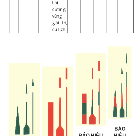
hải
dương;
vùng
giải trí,
du lịch
BÁO
BÁO HIỆU
HIỆU