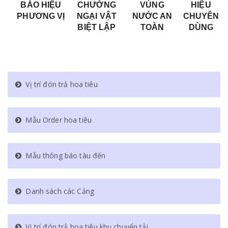
BÁO HIỆU
CHƯỚNG
VÙNG
HIỆU
PHƯƠNG VỊ
NGẠI VẬT
NƯỚC AN
CHUYÊN
BIỆT LẬP
TOÀN
DÙNG
Vị trí đón trả hoa tiêu
Mẫu Order hoa tiêu
Mẫu thông báo tàu đến
Danh sách các Cảng
Vị trí đón trả hoa tiêu khu chuyển tải