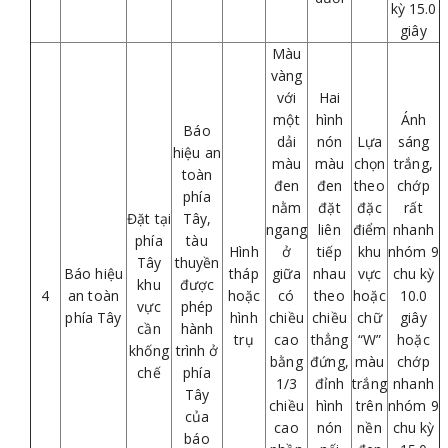
kỳ 15.0
giây
Màu
vàng
với
Hai
một
hình
Ánh
Báo
dải
nón
Lựa
sáng
hiệu an
màu
màu
chọn
trắng,
toàn
đen
đen
theo
chớp
phía
nằm
đặt
đặc
rất
Đặt tại
Tây,
ngang
liên
điểm
nhanh
phía
tàu
Hình
ở
tiếp
khu
nhóm 9
Tây
thuyền
Báo hiệu
tháp
giữa
nhau
vực
chu kỳ
khu
được
4
an toàn
hoặc
có
theo
hoặc
10.0
vực
phép
phía Tây
hình
chiều
chiều
chữ
giây
cần
hành
trụ
cao
thẳng
“W”
hoặc
khống
trình ở
bằng
đứng,
màu
chớp
chế
phía
1/3
đỉnh
trắng
nhanh
Tây
chiều
hình
trên
nhóm 9
của
cao
nón
nền
chu kỳ
báo