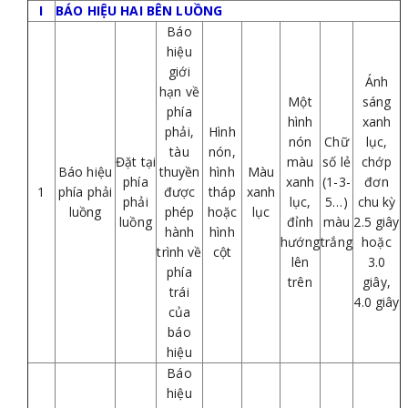
I
BÁO HIỆU HAI BÊN LUỒNG
Báo
hiệu
giới
Ánh
hạn về
Một
sáng
phía
hình
xanh
phải,
Hình
nón
Chữ
lục,
tàu
nón,
Đặt tại
màu
số lẻ
chớp
Báo hiệu
thuyền
hình
Màu
phía
xanh
(1-3-
đơn
1
phía phải
được
tháp
xanh
phải
lục,
5…)
chu kỳ
luồng
phép
hoặc
lục
luồng
đỉnh
màu
2.5 giây
hành
hình
hướng
trắng
hoặc
trình về
cột
lên
3.0
phía
trên
giây,
trái
4.0 giây
của
báo
hiệu
Báo
hiệu