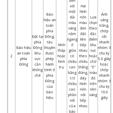
đen
với
Hai
một
hình
Báo
Ánh
dải
nón
Lựa
hiệu an
sáng
màu
màu
chọn
toàn
trắng,
vàng
đen
theo
phía
chớp
nằm
đặt
đặc
Đặt tại
Đông,
rất
ngang
liên
điểm
phía
tàu
nhanh
Hình
ở
tiếp
khu
Báo hiệu
Đông
thuyền
nhóm 3
tháp
giữa
nhau
vực
an toàn
khu
được
chu kỳ
2
hoặc
có
theo
hoặc
phía
vực
phép
5.0 giây
hình
chiều
chiều
chữ
Đông
cần
hành
hoặc
trụ
cao
thẳng
“E”
khống
trình ở
chớp
bằng
đứng,
màu
chế
phía
nhanh
1/3
đáy
đỏ
Đông
nhóm 3
chiều
hình
trên
của
chu kỳ
cao
nón
nền
báo
10.0
phần
nối
vàng
hiệu
giây
nổi
tiếp
của
nhau
báo