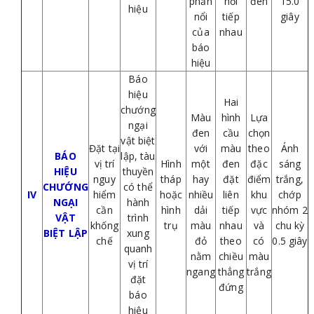
phần
nối
đen
15.0
hiệu
nổi
tiếp
giây
của
nhau
báo
hiệu
Báo
hiệu
Hai
chướng
Màu
hình
Lựa
ngại
đen
cầu
chọn
vật biệt
Đặt tại
với
màu
theo
Ánh
BÁO
lập, tàu
vị trí
Hình
một
đen
đặc
sáng
HIỆU
thuyền
nguy
tháp
hay
đặt
điểm
trắng,
CHƯỚNG
có thể
IV
hiểm
hoặc
nhiều
liên
khu
chớp
NGẠI
hành
cần
hình
dải
tiếp
vực
nhóm 2
VẬT
trình
khống
trụ
màu
nhau
và
chu kỳ
BIỆT LẬP
xung
chế
đỏ
theo
có
0.5 giây
quanh
nằm
chiều
màu
vị trí
ngang
thẳng
trắng
đặt
đứng
báo
hiệu