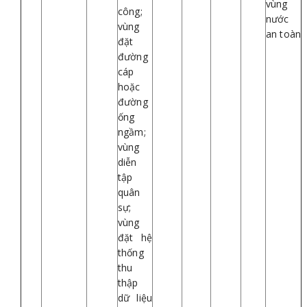
vùng
công;
nước
vùng
an toàn
đặt
đường
cáp
hoặc
đường
ống
ngầm;
vùng
diễn
tập
quân
sự;
vùng
đặt hệ
thống
thu
thập
dữ liệu