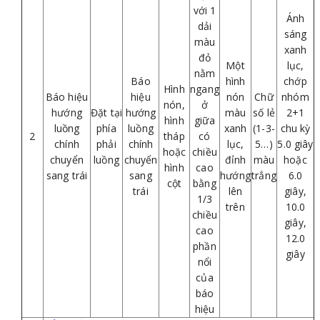
với 1
Ánh
dải
sáng
màu
xanh
đỏ
Một
lục,
nằm
Báo
hình
chớp
Hình
ngang
Báo hiệu
hiệu
nón
Chữ
nhóm
nón,
ở
hướng
Đặt tại
hướng
màu
số lẻ
2+1
hình
giữa
luồng
phía
luồng
xanh
(1-3-
chu kỳ
2
tháp
có
chính
phải
chính
lục,
5…)
5.0 giây
hoặc
chiều
chuyển
luồng
chuyển
đỉnh
màu
hoặc
hình
cao
sang trái
sang
hướng
trắng
6.0
cột
bằng
trái
lên
giây,
1/3
trên
10.0
chiều
giây,
cao
12.0
phần
giây
nổi
của
báo
hiệu