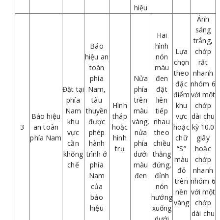
hiệu
Ánh
sáng
Hai
trắng,
Báo
hình
Lựa
chớp
hiệu an
nón
chọn
rất
toàn
màu
theo
nhanh
phía
Nửa
đen
đặc
nhóm 6
Đặt tại
Nam,
phía
đặt
điểm
với một
phía
tàu
trên
liên
Hình
khu
chớp
Nam
thuyền
màu
tiếp
Báo hiệu
tháp
vực
dài chu
khu
được
vàng,
nhau
3
an toàn
hoặc
hoặc
kỳ 10.0
vực
phép
nửa
theo
phía Nam
hình
chữ
giây
cần
hành
phía
chiều
trụ
“S”
hoặc
khống
trình ở
dưới
thẳng
màu
chớp
chế
phía
màu
đứng,
đỏ
nhanh
Nam
đen
đỉnh
trên
nhóm 6
của
nón
nền
với một
báo
hướng
vàng
chớp
hiệu
xuống
dài chu
dưới