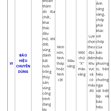
khoan
Ánh
thăm
sáng
dò địa
vàng,
chất,
chớp
khai
phải
thác
khác
dầu
Lựa
với
mỏ, khí
chọn
chớp
đốt;
Hình
theo
của
vùng
nón,
Một
đặc
báo
BÁO
đánh
hình
chữ
điểm
hiệu
HIỆU
bắt
Màu
VI
tháp
“X”
khu
phương
CHUYÊN
nuôi
vàng
hoặc
màu
vực
vị, báo
DÙNG
trồng
hình
vàng
và
hiệu
thủy
cột
có
chướng
sản;
màu
ngại
vùng
đỏ
vật biệt
công
lập và
trình
báo
đang
hiệu
thi