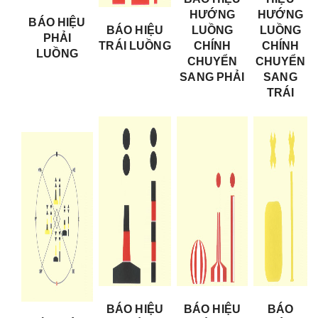
HƯỚNG
HƯỚNG
BÁO HIỆU
BÁO HIỆU
LUỒNG
LUỒNG
PHẢI
TRÁI LUỒNG
CHÍNH
CHÍNH
LUỒNG
CHUYỂN
CHUYỂN
SANG PHẢI
SANG
TRÁI
BÁO HIỆU
BÁO HIỆU
BÁO