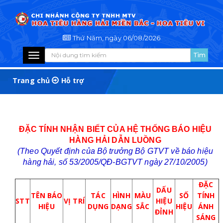
Thứ Năm, ngày 06/08/2026
Toggle
navigation
Trang chủ
Hỗ trợ
ĐẶC TÍNH NHẬN BIẾT CỦA HỆ THỐNG BÁO HIỆU
HÀNG HẢI DẪN LUỒNG
(Theo Quyết định của Bộ trưởng Bộ GTVT về báo hiệu
hàng hải, số 53/2005/QĐ-BGTVT ngày 27/10/2005)
ĐẶC
DẤU
TÊN BÁO
TÁC
HÌNH
MÀU
SỐ
TÍNH
STT
VỊ TRÍ
HIỆU
HIỆU
DỤNG
DẠNG
SẮC
HIỆU
ÁNH
ĐỈNH
SÁNG