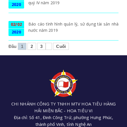
quý IV năm 2019
2020
Báo cáo tình hình quản lý, sử dụng tài sản nhà
02/02
nước năm 2019
2020
Đầu
1
2
3
Cuối
CHI NHÁNH CÔNG TY TNHH MTV HOA TIÊU HÀNG
HẢI MIỀN BẮC - HOA TIÊU VI
Địa chỉ: Số 41, Đinh Công Trứ, phường Hưng Phúc,
thành phố Vinh, tỉnh Nghệ An