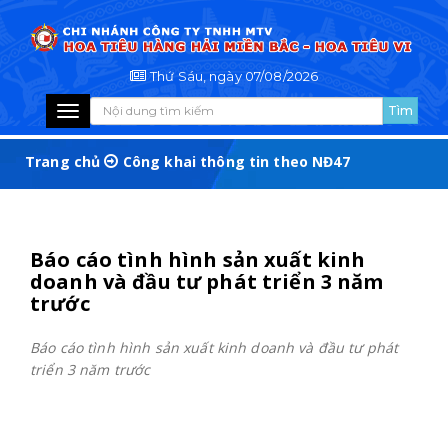
Thứ Sáu, ngày 07/08/2026
Toggle
navigation
Trang chủ
Công khai thông tin theo NĐ47
Báo cáo tình hình sản xuất kinh
doanh và đầu tư phát triển 3 năm
trước
Báo cáo tình hình sản xuất kinh doanh và đầu tư phát
triển 3 năm trước