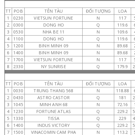
TT
POB
TÊN TÀU
ĐỐI TƯỢNG
LOA
1
0230
VIETSUN FORTUNE
N
117
2
0300
DONG HO
Q
119.6
3
0530
NHA BE 11
N
109.6
4
1100
DONG HO
Q
119.6
5
1200
BINH MINH 09
N
89.68
6
1400
BINH MINH 09
N
89.68
7
1700
VIETSUN FORTUNE
N
117
8
2330
NY SUNRISE
Q
179.9
TT
POB
TÊN TÀU
ĐỐI TƯỢNG
LOA
1
0030
TRUNG THANG 568
N
118.88
2
0430
ASTRO CASTOR
Q
181
3
1045
MINH ANH 68
N
72.16
4
1230
FORTUNE ATLAS
Q
229.2
5
1330
TISSA
Q
229
6
1400
INDUS VICTORY
Q
229.2
7
1500
VINACOMIN CAM PHA
N
113.2