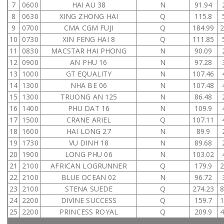
7
0600
HAI AU 38
N
91.94
8
0630
XING ZHONG HAI
Q
115.8
9
0700
CMA CGM FUJI
Q
184.99
10
0730
XIN FENG HAI 8
Q
111.85
11
0830
MACSTAR HAI PHONG
N
90.09
12
0900
AN PHU 16
N
97.28
13
1000
GT EQUALITY
N
107.46
14
1300
NHA BE 06
N
107.48
15
1300
TRUONG AN 125
N
86.48
16
1400
PHU DAT 16
N
109.9
17
1500
CRANE ARIEL
Q
107.11
18
1600
HAI LONG 27
N
89.9
19
1730
VU DINH 18
N
89.68
20
1900
LONG PHU 06
N
103.02
21
2100
AFRICAN LOGRUNNER
Q
179.9
22
2100
BLUE OCEAN 02
N
96.72
23
2100
STENA SUEDE
Q
274.23
24
2200
DIVINE SUCCESS
Q
159.7
25
2200
PRINCESS ROYAL
Q
209.9