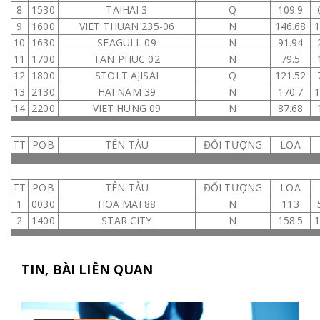
8
1530
TAIHAI 3
Q
109.9
9
1600
VIET THUAN 235-06
N
146.68
10
1630
SEAGULL 09
N
91.94
11
1700
TAN PHUC 02
N
79.5
12
1800
STOLT AJISAI
Q
121.52
13
2130
HAI NAM 39
N
170.7
14
2200
VIET HUNG 09
N
87.68
TT
POB
TÊN TÀU
ĐỐI TƯỢNG
LOA
TT
POB
TÊN TÀU
ĐỐI TƯỢNG
LOA
1
0030
HOA MAI 88
N
113
2
1400
STAR CITY
N
158.5
TIN, BÀI LIÊN QUAN