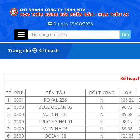
0, ngày 09/08/2026
Toggle
navigation
Trang chủ
Kế hoạch
Kế hoạch
TT
POB
TÊN TÀU
ĐỐI TƯỢNG
LOA
1
0001
ROYAL 226
N
106.22
2
0300
BLUE OCEAN 02
N
96.72
3
0300
VU DINH 36
N
89.68
4
0400
TRUONG HAI 01
N
98.17
5
0400
VU DINH 18
N
89.68
6
0500
OCEAN 88
N
128.05