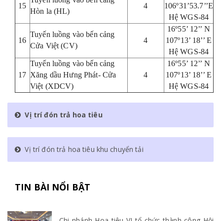
15
4
106º31’53.7’’E
Hòn la (HL)
Hệ WGS-84
16º55’ 12’’ N
Tuyến luồng vào bến cảng
16
4
107º13’ 18’’ E
Cửa Việt (CV)
Hệ WGS-84
Tuyến luồng vào bến cảng
16º55’ 12’’ N
17
Xăng dầu Hưng Phát- Cửa
4
107º13’ 18’’ E
Việt (XDCV)
Hệ WGS-84
Vị trí đón trả hoa tiêu
Vị trí đón trả hoa tiêu khu chuyển tải
TIN BÀI NỔI BẬT
Chi nhánh Hoa tiêu VI tổ chức thành công Hội