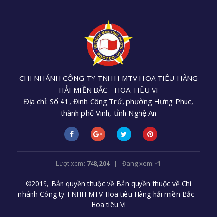
CHI NHÁNH CÔNG TY TNHH MTV HOA TIÊU HÀNG
HẢI MIỀN BẮC - HOA TIÊU VI
Địa chỉ: Số 41, Đinh Công Trứ, phường Hưng Phúc,
thành phố Vinh, tỉnh Nghệ An
Điện thoại: +84 (0238) 3552 305 - Email:
cnhoatieu6@gmail.com
Lượt xem:
748,204
| Đang xem:
-1
©2019, Bản quyền thuộc về Bản quyền thuộc về Chi
nhánh Công ty TNHH MTV Hoa tiêu Hàng hải miền Bắc -
Hoa tiêu VI