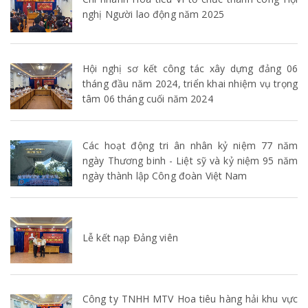
nghị Người lao động năm 2025
Hội nghị sơ kết công tác xây dựng đảng 06
tháng đầu năm 2024, triển khai nhiệm vụ trọng
tâm 06 tháng cuối năm 2024
Các hoạt động tri ân nhân kỷ niệm 77 năm
ngày Thương binh - Liệt sỹ và kỷ niệm 95 năm
ngày thành lập Công đoàn Việt Nam
Lễ kết nạp Đảng viên
Công ty TNHH MTV Hoa tiêu hàng hải khu vực