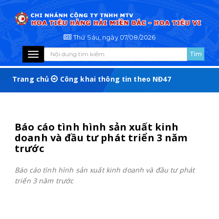
Thứ Sáu, ngày 07/08/2026
Toggle
navigation
Trang chủ
Công khai thông tin theo NĐ47
Báo cáo tình hình sản xuất kinh
doanh và đầu tư phát triển 3 năm
trước
Báo cáo tình hình sản xuất kinh doanh và đầu tư phát
triển 3 năm trước