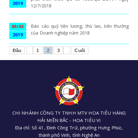
2019
12/7/2018
Báo cáo quỹ tiền lương, thù lao, tiền thưởng
05/03
của Doanh nghiệp năm 2018
2019
Đầu
1
2
3
Cuối
CHI NHÁNH CÔNG TY TNHH MTV HOA TIÊU HÀNG
HẢI MIỀN BẮC - HOA TIÊU VI
Địa chỉ: Số 41, Đinh Công Trứ, phường Hưng Phúc,
thành phố Vinh, tỉnh Nghệ An