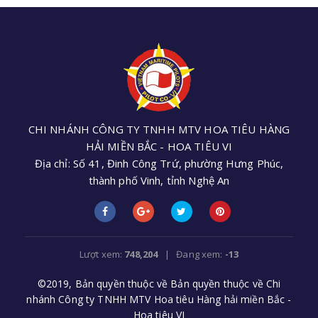
CHI NHÁNH CÔNG TY TNHH MTV HOA TIÊU HÀNG
HẢI MIỀN BẮC - HOA TIÊU VI
Địa chỉ: Số 41, Đinh Công Trứ, phường Hưng Phúc,
thành phố Vinh, tỉnh Nghệ An
Điện thoại: +84 (0238) 3552 305 - Email:
cnhoatieu6@gmail.com
Lượt xem:
748,204
| Đang xem:
-13
©2019, Bản quyền thuộc về Bản quyền thuộc về Chi
nhánh Công ty TNHH MTV Hoa tiêu Hàng hải miền Bắc -
Hoa tiêu VI