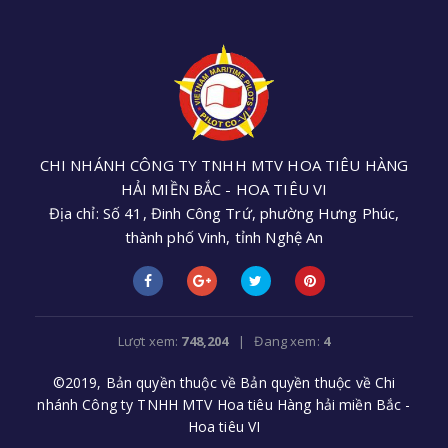
CHI NHÁNH CÔNG TY TNHH MTV HOA TIÊU HÀNG
HẢI MIỀN BẮC - HOA TIÊU VI
Địa chỉ: Số 41, Đinh Công Trứ, phường Hưng Phúc,
thành phố Vinh, tỉnh Nghệ An
Điện thoại: +84 (0238) 3552 305 - Email:
cnhoatieu6@gmail.com
Lượt xem:
748,204
| Đang xem:
4
©2019, Bản quyền thuộc về Bản quyền thuộc về Chi
nhánh Công ty TNHH MTV Hoa tiêu Hàng hải miền Bắc -
Hoa tiêu VI