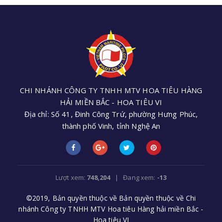
CHI NHÁNH CÔNG TY TNHH MTV HOA TIÊU HÀNG
HẢI MIỀN BẮC - HOA TIÊU VI
Địa chỉ: Số 41, Đinh Công Trứ, phường Hưng Phúc,
thành phố Vinh, tỉnh Nghệ An
Điện thoại: +84 (0238) 3552 305 - Email:
cnhoatieu6@gmail.com
Lượt xem:
748,204
| Đang xem:
-13
©2019, Bản quyền thuộc về Bản quyền thuộc về Chi
nhánh Công ty TNHH MTV Hoa tiêu Hàng hải miền Bắc -
Hoa tiêu VI