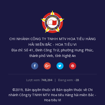
CHI NHÁNH CÔNG TY TNHH MTV HOA TIÊU HÀNG
HẢI MIỀN BẮC - HOA TIÊU VI
Địa chỉ: Số 41, Đinh Công Trứ, phường Hưng Phúc,
thành phố Vinh, tỉnh Nghệ An
Điện thoại: +84 (0238) 3552 305 - Email:
cnhoatieu6@gmail.com
Lượt xem:
748,204
| Đang xem:
-28
©2019, Bản quyền thuộc về Bản quyền thuộc về Chi
nhánh Công ty TNHH MTV Hoa tiêu Hàng hải miền Bắc -
Hoa tiêu VI