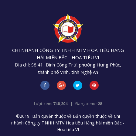
CHI NHÁNH CÔNG TY TNHH MTV HOA TIÊU HÀNG
HẢI MIỀN BẮC - HOA TIÊU VI
Địa chỉ: Số 41, Đinh Công Trứ, phường Hưng Phúc,
thành phố Vinh, tỉnh Nghệ An
Điện thoại: +84 (0238) 3552 305 - Email:
cnhoatieu6@gmail.com
Lượt xem:
748,204
| Đang xem:
-28
©2019, Bản quyền thuộc về Bản quyền thuộc về Chi
nhánh Công ty TNHH MTV Hoa tiêu Hàng hải miền Bắc -
Hoa tiêu VI