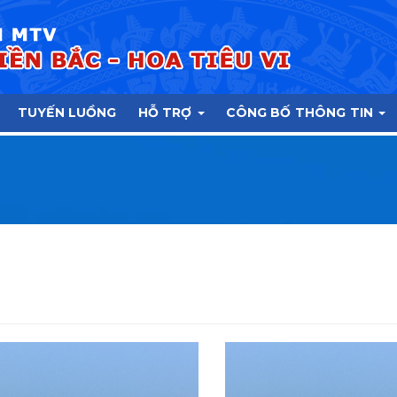
TUYẾN LUỒNG
HỖ TRỢ
CÔNG BỐ THÔNG TIN