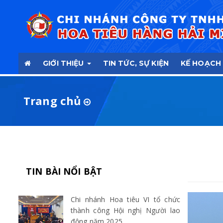
GIỚI THIỆU
TIN TỨC, SỰ KIỆN
KẾ HOẠCH
Trang chủ
TIN BÀI NỔI BẬT
Chi nhánh Hoa tiêu VI tổ chức
thành công Hội nghị Người lao
động năm 2025