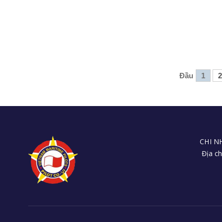
Đầu
1
2
CHI N
Địa ch