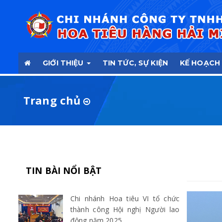
GIỚI THIỆU
TIN TỨC, SỰ KIỆN
KẾ HOẠCH
Trang chủ
TIN BÀI NỔI BẬT
Chi nhánh Hoa tiêu VI tổ chức
thành công Hội nghị Người lao
động năm 2025