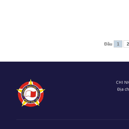
Đầu
1
2
CHI N
Địa ch