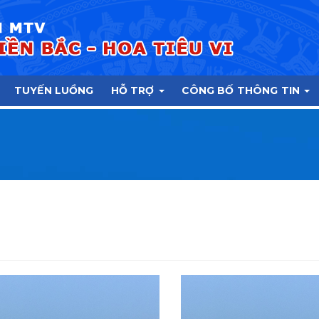
TUYẾN LUỒNG
HỖ TRỢ
CÔNG BỐ THÔNG TIN