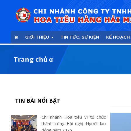
GIỚI THIỆU
TIN TỨC, SỰ KIỆN
KẾ HOẠCH
Trang chủ
TIN BÀI NỔI BẬT
Chi nhánh Hoa tiêu VI tổ chức
thành công Hội nghị Người lao
động năm 2025