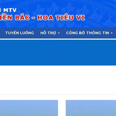
TUYẾN LUỒNG
HỖ TRỢ
CÔNG BỐ THÔNG TIN