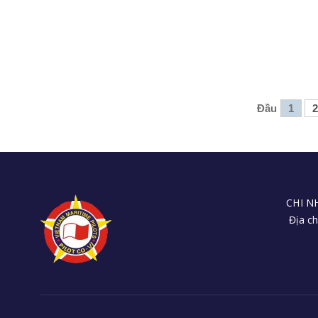
Đầu
1
2
CHI N
Địa ch