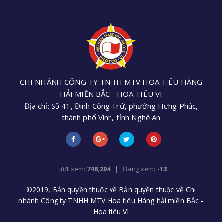
CHI NHÁNH CÔNG TY TNHH MTV HOA TIÊU HÀNG
HẢI MIỀN BẮC - HOA TIÊU VI
Địa chỉ: Số 41, Đinh Công Trứ, phường Hưng Phúc,
thành phố Vinh, tỉnh Nghệ An
Điện thoại: +84 (0238) 3552 305 - Email:
cnhoatieu6@gmail.com
Lượt xem:
748,204
| Đang xem:
-13
©2019, Bản quyền thuộc về Bản quyền thuộc về Chi
nhánh Công ty TNHH MTV Hoa tiêu Hàng hải miền Bắc -
Hoa tiêu VI