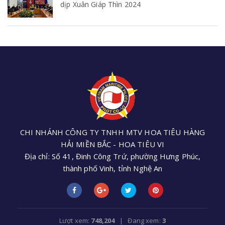
dịp Xuân Giáp Thìn 2024
CHI NHÁNH CÔNG TY TNHH MTV HOA TIÊU HÀNG
HẢI MIỀN BẮC - HOA TIÊU VI
Địa chỉ: Số 41, Đinh Công Trứ, phường Hưng Phúc,
thành phố Vinh, tỉnh Nghệ An
Điện thoại: +84 (0238) 3552 305 - Email:
cnhoatieu6@gmail.com
Lượt xem:
748,204
| Đang xem:
3