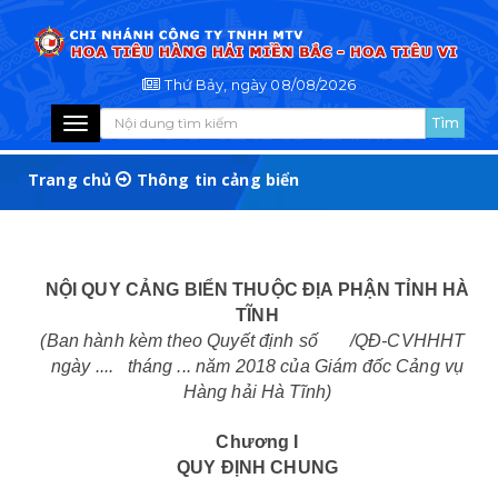
Thứ Bảy, ngày 08/08/2026
Toggle
navigation
Trang chủ
Thông tin cảng biển
NỘI QUY CẢNG BIỂN THUỘC ĐỊA PHẬN TỈNH HÀ
TĨNH
(Ban hành kèm theo Quyết định số /QĐ-CVHHHT
ngày .... tháng ... năm 2018 của Giám đốc Cảng vụ
Hàng hải Hà Tĩnh)
Chương I
QUY ĐỊNH CHUNG