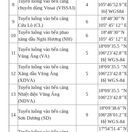
Tuyến luồng vào bến cảng
8
4
105º46’52.9’’E
chuyên dùng Vissai (VISSAI)
Hệ WGS84
Tuyến luồng vào bến cảng
18º48’30’’N
9
6
Cửa Lò (CL)
105º 45’ 12’’ E
Tuyến luồng vào bến phao
18º48’30’’N
10
6
xăng dầu Nghi Hương (NH)
105º 45’ 12’’ E
18º09’35.5 ’’N
Tuyến luồng vào bến cảng
11
5
106º23’42.8’’E
Vũng Áng (VA)
Hệ WGS-84
Tuyến luồng vào bến cảng
18º09’35.5 ’’N
12
Xăng dầu Vũng Áng
5
106º23’42.8’’E
(XDVA)
Hệ WGS-84
Tuyến luồng vào bến cảng
18º09’35.5 ’’N
13
Nhiệt điện Vũng Áng
5
106º23’42.8’’E
(NĐVA)
18º09’38.6’’N
Tuyến luồng vào bến cảng
14
9
106º28’01.2’’E
Sơn Dương (SD)
Hệ WGS-84
17º54’51.4’’ N
Tuyến luồng vào bến cảng