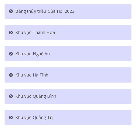
Bảng thủy triều Cửa Hội 2023
Khu vực Thanh Hóa
Khu vực Nghệ An
Khu vực Hà Tĩnh
Khu vực Quảng Bình
Khu vực Quảng Trị