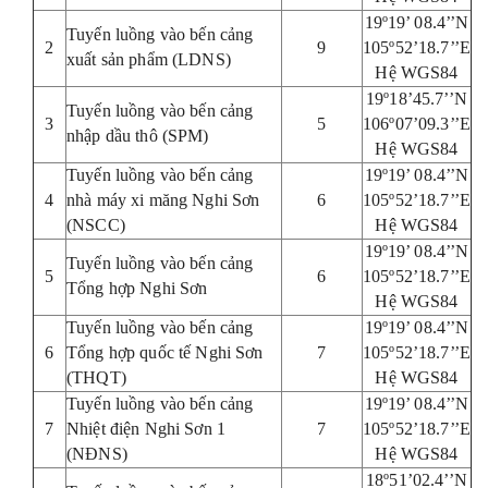
19º19’ 08.4’’N
Tuyến luồng vào bến cảng
2
9
105º52’18.7’’E
xuất sản phẩm (LDNS)
Hệ WGS84
19º18’45.7’’N
Tuyến luồng vào bến cảng
3
5
106º07’09.3’’E
nhập dầu thô (SPM)
Hệ WGS84
Tuyến luồng vào bến cảng
19º19’ 08.4’’N
4
nhà máy xi măng Nghi Sơn
6
105º52’18.7’’E
(NSCC)
Hệ WGS84
19º19’ 08.4’’N
Tuyến luồng vào bến cảng
5
6
105º52’18.7’’E
Tổng hợp Nghi Sơn
Hệ WGS84
Tuyến luồng vào bến cảng
19º19’ 08.4’’N
6
Tổng hợp quốc tế Nghi Sơn
7
105º52’18.7’’E
(THQT)
Hệ WGS84
Tuyến luồng vào bến cảng
19º19’ 08.4’’N
7
Nhiệt điện Nghi Sơn 1
7
105º52’18.7’’E
(NĐNS)
Hệ WGS84
18º51’02.4’’N