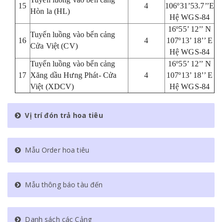
15
4
106º31’53.7’’E
Hòn la (HL)
Hệ WGS-84
16º55’ 12’’ N
Tuyến luồng vào bến cảng
16
4
107º13’ 18’’ E
Cửa Việt (CV)
Hệ WGS-84
Tuyến luồng vào bến cảng
16º55’ 12’’ N
17
Xăng dầu Hưng Phát- Cửa
4
107º13’ 18’’ E
Việt (XDCV)
Hệ WGS-84
Vị trí đón trả hoa tiêu
Mẫu Order hoa tiêu
Mẫu thông báo tàu đến
Danh sách các Cảng