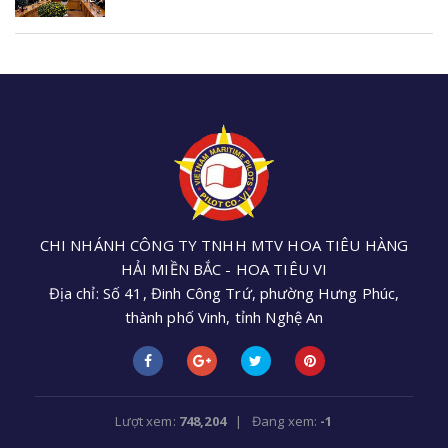
CHI NHÁNH CÔNG TY TNHH MTV HOA TIÊU HÀNG
HẢI MIỀN BẮC - HOA TIÊU VI
Địa chỉ: Số 41, Đinh Công Trứ, phường Hưng Phúc,
thành phố Vinh, tỉnh Nghệ An
Điện thoại: +84 (0238) 3552 305 - Email:
cnhoatieu6@gmail.com
Lượt xem:
748,204
| Đang xem:
-1