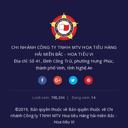
CHI NHÁNH CÔNG TY TNHH MTV HOA TIÊU HÀNG
HẢI MIỀN BẮC - HOA TIÊU VI
Địa chỉ: Số 41, Đinh Công Trứ, phường Hưng Phúc,
thành phố Vinh, tỉnh Nghệ An
Điện thoại: +84 (0238) 3552 305 - Email:
cnhoatieu6@gmail.com
Lượt xem:
748,204
| Đang xem:
14
©2019, Bản quyền thuộc về Bản quyền thuộc về Chi
nhánh Công ty TNHH MTV Hoa tiêu Hàng hải miền Bắc -
Hoa tiêu VI