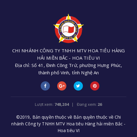
CHI NHÁNH CÔNG TY TNHH MTV HOA TIÊU HÀNG
HẢI MIỀN BẮC - HOA TIÊU VI
Địa chỉ: Số 41, Đinh Công Trứ, phường Hưng Phúc,
thành phố Vinh, tỉnh Nghệ An
Điện thoại: +84 (0238) 3552 305 - Email:
cnhoatieu6@gmail.com
Lượt xem:
748,204
| Đang xem:
26
©2019, Bản quyền thuộc về Bản quyền thuộc về Chi
nhánh Công ty TNHH MTV Hoa tiêu Hàng hải miền Bắc -
Hoa tiêu VI